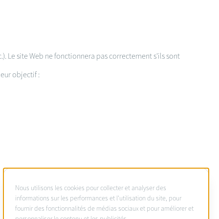
c.). Le site Web ne fonctionnera pas correctement s'ils sont
ur objectif :
À
Nous utilisons les cookies pour collecter et analyser des
propos
informations sur les performances et l'utilisation du site, pour
fournir des fonctionnalités de médias sociaux et pour améliorer et
des
personnaliser le contenu et les publicités.