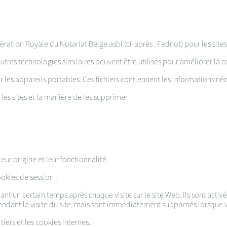
ération Royale du Notariat Belge asbl (ci-après : Fednot) pour les si
utres technologies similaires peuvent être utilisés pour améliorer la c
r les appareils portables. Ces fichiers contiennent les informations néc
les sites et la manière de les supprimer.
leur origine et leur fonctionnalité.
okies de session :
nt un certain temps après chaque visite sur le site Web. Ils sont activé
endant la visite du site, mais sont immédiatement supprimés lorsque vo
tiers et les cookies internes.