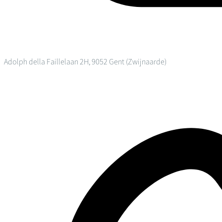
Adolph della Faillelaan 2H, 9052 Gent (Zwijnaarde)