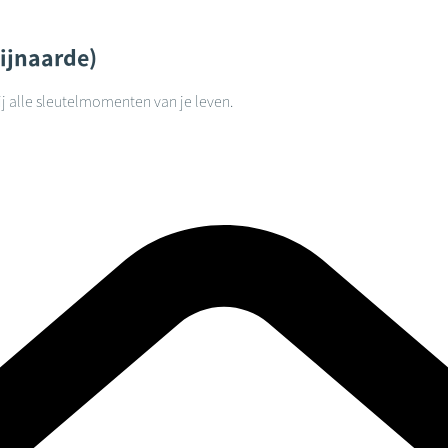
ijnaarde)
j alle sleutelmomenten van je leven.