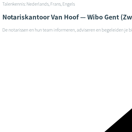
Talenkennis: Nederlands, Frans, Engels
Notariskantoor
Van Hoof — Wibo
Gent (Zw
De notarissen en hun team informeren, adviseren en begeleiden je bi